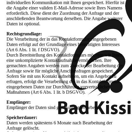
individuellen Kommunikation mit Ihnen gespeichert. Hierfür ist
die Angabe einer validen E-Mail-Adresse sowie Ihres Namens
erforderlich. Diese dient der Zuordnung der Anfrage und der
anschließenden Beantwortung derselben. Die Angabe weiterer
Daten ist optional.
Rechtsgrundlage:
Die Verarbeitung der in das Kontaktformular eingegebenen
Daten erfolgt auf der Grundlage eines berechtigten Interesses
(Art 6 Abs. 1 lit. f DSGVO).
Durch Bereitstellung des Kontaktformulars möchten wir Ihnen
eine unkomplizierte Kontaktaufnahme ermöglichen. Ihre
gemachten Angaben werden zum Zwecke der Bearbeitung der
Anfrage sowie für mögliche Anschlussfragen gespeichert.
Sofern Sie mit uns Kontakt aufnehmen, um ein Angebot zu
erfragen, erfolgt die Verarbeitung der in das Kontaktformular
eingegebenen Daten zur Durchführung vorvertraglicher
Maßnahmen (Art 6 Abs. 1 lit. b DSGVO).
Empfänger:
Empfänger der Daten sind ggf. Auftragsverarbeiter.
Speicherdauer:
Daten werden spätestens 6 Monate nach Bearbeitung der
Anfrage gelöscht.