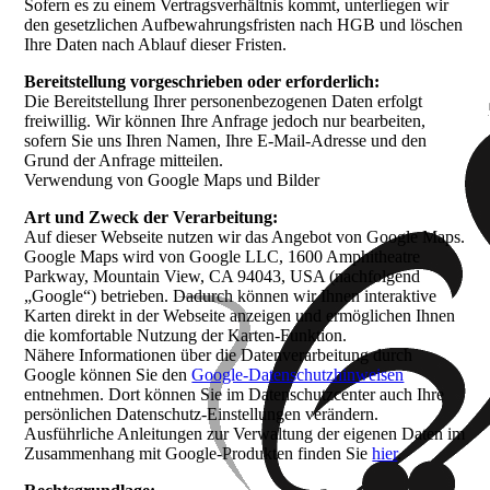
Sofern es zu einem Vertragsverhältnis kommt, unterliegen wir
den gesetzlichen Aufbewahrungsfristen nach HGB und löschen
Ihre Daten nach Ablauf dieser Fristen.
Bereitstellung vorgeschrieben oder erforderlich:
Die Bereitstellung Ihrer personenbezogenen Daten erfolgt
freiwillig. Wir können Ihre Anfrage jedoch nur bearbeiten,
sofern Sie uns Ihren Namen, Ihre E-Mail-Adresse und den
Grund der Anfrage mitteilen.
Verwendung von Google Maps und Bilder
Art und Zweck der Verarbeitung:
Auf dieser Webseite nutzen wir das Angebot von Google Maps.
Google Maps wird von Google LLC, 1600 Amphitheatre
Parkway, Mountain View, CA 94043, USA (nachfolgend
„Google“) betrieben. Dadurch können wir Ihnen interaktive
Karten direkt in der Webseite anzeigen und ermöglichen Ihnen
die komfortable Nutzung der Karten-Funktion.
Nähere Informationen über die Datenverarbeitung durch
Google können Sie den
Google-Datenschutzhinweisen
entnehmen. Dort können Sie im Datenschutzcenter auch Ihre
persönlichen Datenschutz-Einstellungen verändern.
Ausführliche Anleitungen zur Verwaltung der eigenen Daten im
Zusammenhang mit Google-Produkten finden Sie
hier
.