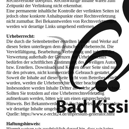
Rechtsverstöße überprüft. Rechtswidrige Inhalte waren zum
Zeitpunkt der Verlinkung nicht erkennbar.
Eine permanente inhaltliche Kontrolle der verlinkten Seiten ist
jedoch ohne konkrete Anhaltspunkte einer Rechtsverletzung
nicht zumutbar. Bei Bekanntwerden von Rechtsverletzungen
werden wir derartige Links umgehend entfernen.
Urheberrecht:
Die durch die Seitenbetreiber erstellten Inhalte und Werke auf
diesen Seiten unterliegen dem deutschen Urheberrecht. Die
Vervielfältigung, Bearbeitung, Verbreitung und jede Art der
Verwertung außerhalb der Grenzen des Urheberrechtes
bedürfen der schriftlichen Zustimmung des jeweiligen Autors
bzw. Erstellers. Downloads und Kopien dieser Seite sind nur
für den privaten, nicht kommerziellen Gebrauch gestattet.
Soweit die Inhalte auf dieser Seite nicht vom Betreiber erstellt
wurden, werden die Urheberrechte Dritter beachtet.
Insbesondere werden Inhalte Dritter als solche gekennzeichnet.
Sollten Sie trotzdem auf eine Urheberrechtsverletzung
aufmerksam werden, bitten wir um einen entsprechenden
Hinweis. Bei Bekanntwerden von Rechtsverletzungen werden
wir derartige Inhalte umgehend entfernen.
Quelle: https://www.e-recht24.de/impressum-generator.html
Haftungshinweis:
Hiermit weisen wir ausdrücklich darauf hin, dass wir keine