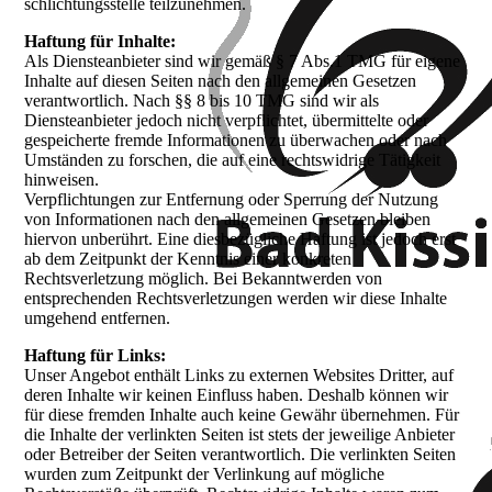
schlichtungsstelle teilzunehmen.
Haftung für Inhalte:
Als Diensteanbieter sind wir gemäß § 7 Abs.1 TMG für eigene
Inhalte auf diesen Seiten nach den allgemeinen Gesetzen
verantwortlich. Nach §§ 8 bis 10 TMG sind wir als
Diensteanbieter jedoch nicht verpflichtet, übermittelte oder
gespeicherte fremde Informationen zu überwachen oder nach
Umständen zu forschen, die auf eine rechtswidrige Tätigkeit
hinweisen.
Verpflichtungen zur Entfernung oder Sperrung der Nutzung
von Informationen nach den allgemeinen Gesetzen bleiben
hiervon unberührt. Eine diesbezügliche Haftung ist jedoch erst
ab dem Zeitpunkt der Kenntnis einer konkreten
Rechtsverletzung möglich. Bei Bekanntwerden von
entsprechenden Rechtsverletzungen werden wir diese Inhalte
umgehend entfernen.
Haftung für Links:
Unser Angebot enthält Links zu externen Websites Dritter, auf
deren Inhalte wir keinen Einfluss haben. Deshalb können wir
für diese fremden Inhalte auch keine Gewähr übernehmen. Für
die Inhalte der verlinkten Seiten ist stets der jeweilige Anbieter
oder Betreiber der Seiten verantwortlich. Die verlinkten Seiten
wurden zum Zeitpunkt der Verlinkung auf mögliche