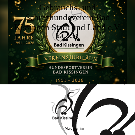
Gebrauchs- und
Schutzhundeverein Bad
Kissingen Stadt und Land e.V.
est. 1951
Navigation