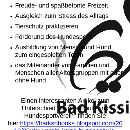
Freude- und spaßbetonte Freizeit
Ausgleich zum Stress des Alltags
Tierschutz praktizieren
Förderung des Hundesports
Ausbildung von Mensch und Hund
zum eingespielten Team
das Miteinander von Familien und
Menschen aller Altersgruppen mit oder
ohne Hund
Einen interessanten Artikel zum
Unterschied "Hundeschule und
Hundesportverein" finden Sie
hier:
https://barksnbooks.blogspot.com/20