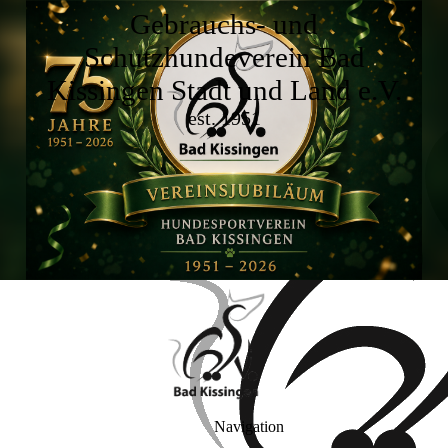
Gebrauchs- und
Schutzhundeverein Bad
Kissingen Stadt und Land e.V.
est. 1951
Navigation